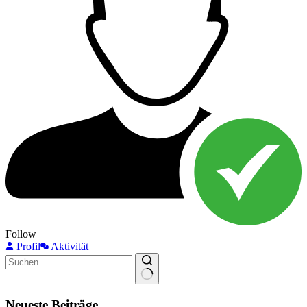
Follow
Profil
Aktivität
Keine
Ergebnisse
Neueste Beiträge