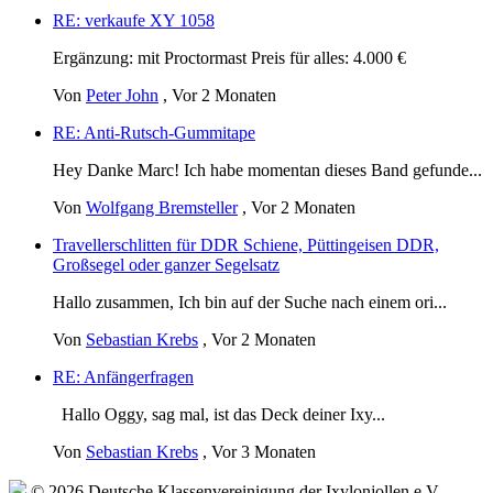
RE: verkaufe XY 1058
Ergänzung: mit Proctormast Preis für alles: 4.000 €
Von
Peter John
,
Vor 2 Monaten
RE: Anti-Rutsch-Gummitape
Hey Danke Marc! Ich habe momentan dieses Band gefunde...
Von
Wolfgang Bremsteller
,
Vor 2 Monaten
Travellerschlitten für DDR Schiene, Püttingeisen DDR,
Großsegel oder ganzer Segelsatz
Hallo zusammen, Ich bin auf der Suche nach einem ori...
Von
Sebastian Krebs
,
Vor 2 Monaten
RE: Anfängerfragen
Hallo Oggy, sag mal, ist das Deck deiner Ixy...
Von
Sebastian Krebs
,
Vor 3 Monaten
© 2026 Deutsche Klassenvereinigung der Ixylonjollen e.V.