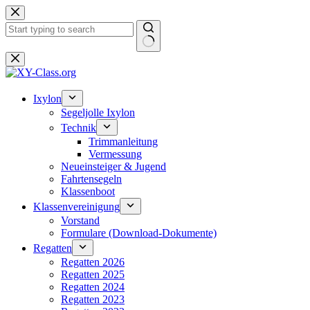
Zum
Inhalt
springen
Keine
Ergebnisse
Ixylon
Segeljolle Ixylon
Technik
Trimmanleitung
Vermessung
Neueinsteiger & Jugend
Fahrtensegeln
Klassenboot
Klassenvereinigung
Vorstand
Formulare (Download-Dokumente)
Regatten
Regatten 2026
Regatten 2025
Regatten 2024
Regatten 2023