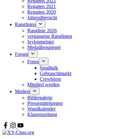
Regatten 2022
Regatten 2021
Regatten 2020
Jahresübersicht
Ranglisten
Rangliste 2026
vergangene Ranglisten
Ixylonmeister
Medaillenspiegel
Forum
Foren
Smalltalk
Gebrauchtmarkt
Crewbörse
Mitglied werden
Medien
Bildergalerie
Pressemittelungen
Wandkalender
Klassenzeitung