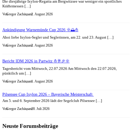
Die diesjährige Ixylon-Regatta am Bergwitzsee war weniger ein sportliches
Kräftemessen […]
Von
Gregor Zachäus
, am
2. August 2026
Ankündigung Warnemünde Cup 2026 🌞🌅⛵
Ahoi liebe Ixylon-Segler und Seglerinnen, am 22. und 23. August […]
Von
Gregor Zachäus
, am
2. August 2026
Bericht IDM 2026 in Partwitz ⛵🥂🎉🌞
Tagesbericht vom Mittwoch, 22.07.2026 Am Mittwoch den 22.07.2026,
pünktlich um […]
Von
Gregor Zachäus
, am
1. August 2026
Pilsensee Cup Ixylon 2026 – Bayerische Meisterschaft
Am 5. und 6. September 2026 lädt der Segelclub Pilsensee […]
Von
Gregor Zachäus
, am
28. Juli 2026
Neuste Forumsbeiträge