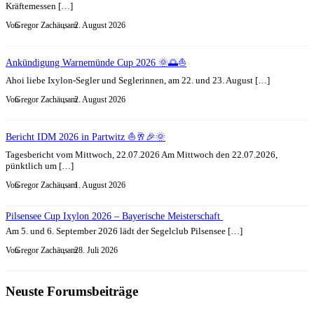
Kräftemessen […]
Von
Gregor Zachäus
, am
2. August 2026
Ankündigung Warnemünde Cup 2026 🌞🌅⛵
Ahoi liebe Ixylon-Segler und Seglerinnen, am 22. und 23. August […]
Von
Gregor Zachäus
, am
2. August 2026
Bericht IDM 2026 in Partwitz ⛵🥂🎉🌞
Tagesbericht vom Mittwoch, 22.07.2026 Am Mittwoch den 22.07.2026,
pünktlich um […]
Von
Gregor Zachäus
, am
1. August 2026
Pilsensee Cup Ixylon 2026 – Bayerische Meisterschaft
Am 5. und 6. September 2026 lädt der Segelclub Pilsensee […]
Von
Gregor Zachäus
, am
28. Juli 2026
Neuste Forumsbeiträge