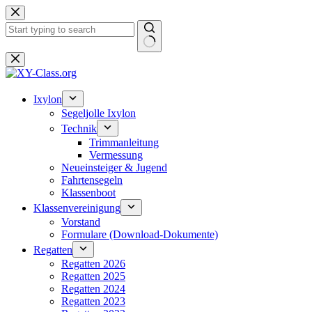
Zum
Inhalt
springen
Keine
Ergebnisse
Ixylon
Segeljolle Ixylon
Technik
Trimmanleitung
Vermessung
Neueinsteiger & Jugend
Fahrtensegeln
Klassenboot
Klassenvereinigung
Vorstand
Formulare (Download-Dokumente)
Regatten
Regatten 2026
Regatten 2025
Regatten 2024
Regatten 2023