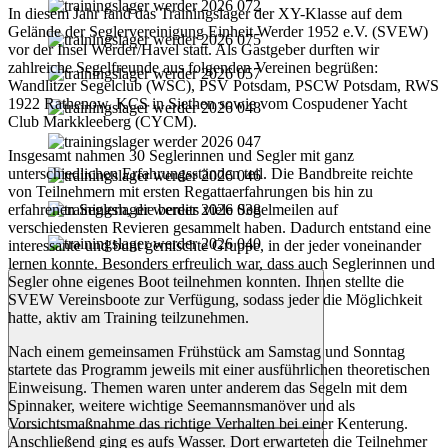
In diesem Jahr fand das Trainingslager der XY-Klasse auf dem
Gelände der Seglervereinigung Einheit Werder 1952 e.V. (SVEW)
vor der Insel Werder/Havel statt. Als Gastgeber durften wir
zahlreiche Segelfreunde aus folgenden Vereinen begrüßen:
Wandlitzer Segelclub (WSC), PSV Potsdam, PSCW Potsdam, RWS
1922 Rathenow, KCS in Siethen sowie vom Cospudener Yacht
Club Markkleeberg (CYCM).
Insgesamt nahmen 30 Seglerinnen und Segler mit ganz
unterschiedlichen Erfahrungsständen teil. Die Bandbreite reichte
von Teilnehmern mit ersten Regattaerfahrungen bis hin zu
erfahrenen Seglern, die bereits viele Segelmeilen auf
verschiedensten Revieren gesammelt haben. Dadurch entstand eine
interessante und bunt gemischte Gruppe, in der jeder voneinander
lernen konnte. Besonders erfreulich war, dass auch Seglerinnen und
Segler ohne eigenes Boot teilnehmen konnten. Ihnen stellte die
SVEW Vereinsboote zur Verfügung, sodass jeder die Möglichkeit
hatte, aktiv am Training teilzunehmen.
Nach einem gemeinsamen Frühstück am Samstag und Sonntag
startete das Programm jeweils mit einer ausführlichen theoretischen
Einweisung. Themen waren unter anderem das Segeln mit dem
Spinnaker, weitere wichtige Seemannsmanöver und als
Vorsichtsmaßnahme das richtige Verhalten bei einer Kenterung.
Anschließend ging es aufs Wasser. Dort erwarteten die Teilnehmer