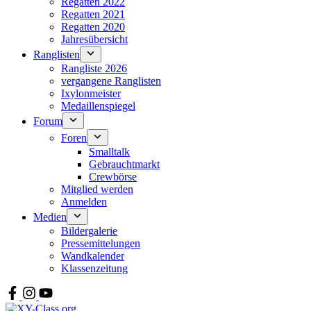
Regatten 2022
Regatten 2021
Regatten 2020
Jahresübersicht
Ranglisten
Rangliste 2026
vergangene Ranglisten
Ixylonmeister
Medaillenspiegel
Forum
Foren
Smalltalk
Gebrauchtmarkt
Crewbörse
Mitglied werden
Anmelden
Medien
Bildergalerie
Pressemittelungen
Wandkalender
Klassenzeitung