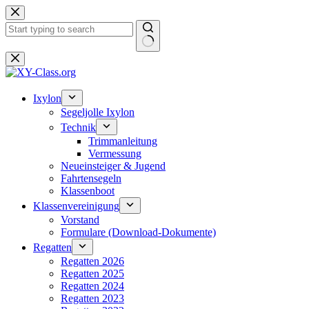
Zum
Inhalt
springen
Keine
Ergebnisse
Ixylon
Segeljolle Ixylon
Technik
Trimmanleitung
Vermessung
Neueinsteiger & Jugend
Fahrtensegeln
Klassenboot
Klassenvereinigung
Vorstand
Formulare (Download-Dokumente)
Regatten
Regatten 2026
Regatten 2025
Regatten 2024
Regatten 2023