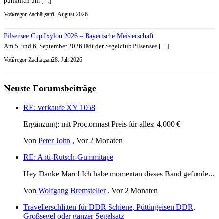
pünktlich um […]
Von
Gregor Zachäus
, am
1. August 2026
Pilsensee Cup Ixylon 2026 – Bayerische Meisterschaft
Am 5. und 6. September 2026 lädt der Segelclub Pilsensee […]
Von
Gregor Zachäus
, am
28. Juli 2026
Neuste Forumsbeiträge
RE: verkaufe XY 1058
Ergänzung: mit Proctormast Preis für alles: 4.000 €
Von
Peter John
,
Vor 2 Monaten
RE: Anti-Rutsch-Gummitape
Hey Danke Marc! Ich habe momentan dieses Band gefunde...
Von
Wolfgang Bremsteller
,
Vor 2 Monaten
Travellerschlitten für DDR Schiene, Püttingeisen DDR,
Großsegel oder ganzer Segelsatz