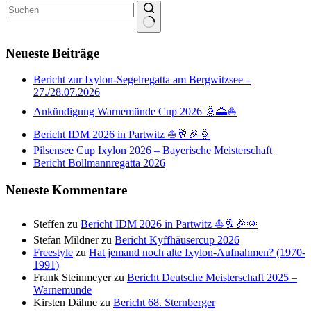
Keine
Ergebnisse
Neueste Beiträge
Bericht zur Ixylon-Segelregatta am Bergwitzsee –
27./28.07.2026
Ankündigung Warnemünde Cup 2026 🌞🌅⛵
Bericht IDM 2026 in Partwitz ⛵🥂🎉🌞
Pilsensee Cup Ixylon 2026 – Bayerische Meisterschaft
Bericht Bollmannregatta 2026
Neueste Kommentare
Steffen
zu
Bericht IDM 2026 in Partwitz ⛵🥂🎉🌞
Stefan Mildner
zu
Bericht Kyffhäusercup 2026
Freestyle
zu
Hat jemand noch alte Ixylon-Aufnahmen? (1970-
1991)
Frank Steinmeyer
zu
Bericht Deutsche Meisterschaft 2025 –
Warnemünde
Kirsten Dähne
zu
Bericht 68. Sternberger