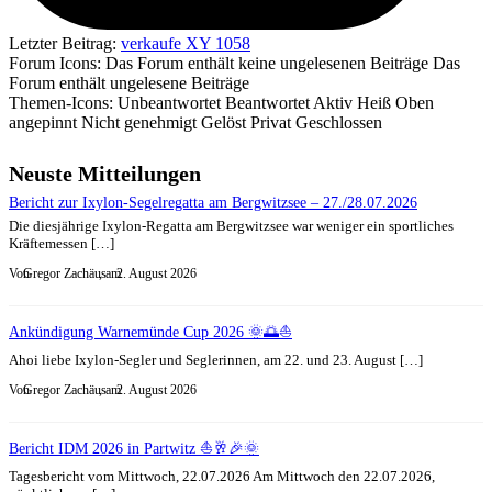
Letzter Beitrag:
verkaufe XY 1058
Forum Icons:
Das Forum enthält keine ungelesenen Beiträge
Das
Forum enthält ungelesene Beiträge
Themen-Icons:
Unbeantwortet
Beantwortet
Aktiv
Heiß
Oben
angepinnt
Nicht genehmigt
Gelöst
Privat
Geschlossen
Neuste Mitteilungen
Bericht zur Ixylon-Segelregatta am Bergwitzsee – 27./28.07.2026
Die diesjährige Ixylon-Regatta am Bergwitzsee war weniger ein sportliches
Kräftemessen […]
Von
Gregor Zachäus
, am
2. August 2026
Ankündigung Warnemünde Cup 2026 🌞🌅⛵
Ahoi liebe Ixylon-Segler und Seglerinnen, am 22. und 23. August […]
Von
Gregor Zachäus
, am
2. August 2026
Bericht IDM 2026 in Partwitz ⛵🥂🎉🌞
Tagesbericht vom Mittwoch, 22.07.2026 Am Mittwoch den 22.07.2026,