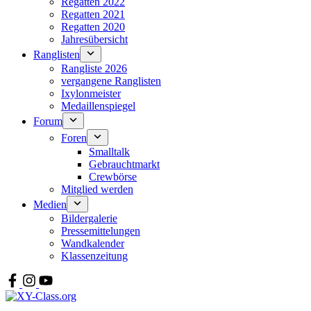
Regatten 2022
Regatten 2021
Regatten 2020
Jahresübersicht
Ranglisten
Rangliste 2026
vergangene Ranglisten
Ixylonmeister
Medaillenspiegel
Forum
Foren
Smalltalk
Gebrauchtmarkt
Crewbörse
Mitglied werden
Medien
Bildergalerie
Pressemittelungen
Wandkalender
Klassenzeitung