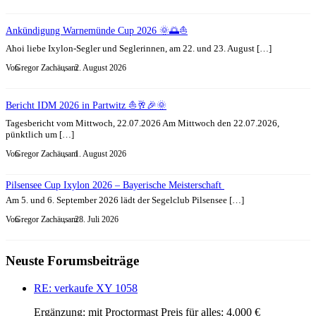
Ankündigung Warnemünde Cup 2026 🌞🌅⛵
Ahoi liebe Ixylon-Segler und Seglerinnen, am 22. und 23. August […]
Von
Gregor Zachäus
, am
2. August 2026
Bericht IDM 2026 in Partwitz ⛵🥂🎉🌞
Tagesbericht vom Mittwoch, 22.07.2026 Am Mittwoch den 22.07.2026,
pünktlich um […]
Von
Gregor Zachäus
, am
1. August 2026
Pilsensee Cup Ixylon 2026 – Bayerische Meisterschaft
Am 5. und 6. September 2026 lädt der Segelclub Pilsensee […]
Von
Gregor Zachäus
, am
28. Juli 2026
Neuste Forumsbeiträge
RE: verkaufe XY 1058
Ergänzung: mit Proctormast Preis für alles: 4.000 €