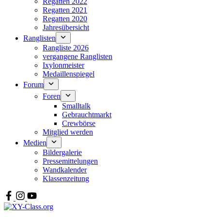
Regatten 2022
Regatten 2021
Regatten 2020
Jahresübersicht
Ranglisten
Rangliste 2026
vergangene Ranglisten
Ixylonmeister
Medaillenspiegel
Forum
Foren
Smalltalk
Gebrauchtmarkt
Crewbörse
Mitglied werden
Medien
Bildergalerie
Pressemittelungen
Wandkalender
Klassenzeitung