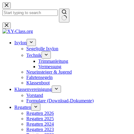
Zum
Inhalt
springen
Keine
Ergebnisse
Ixylon
Segeljolle Ixylon
Technik
Trimmanleitung
Vermessung
Neueinsteiger & Jugend
Fahrtensegeln
Klassenboot
Klassenvereinigung
Vorstand
Formulare (Download-Dokumente)
Regatten
Regatten 2026
Regatten 2025
Regatten 2024
Regatten 2023