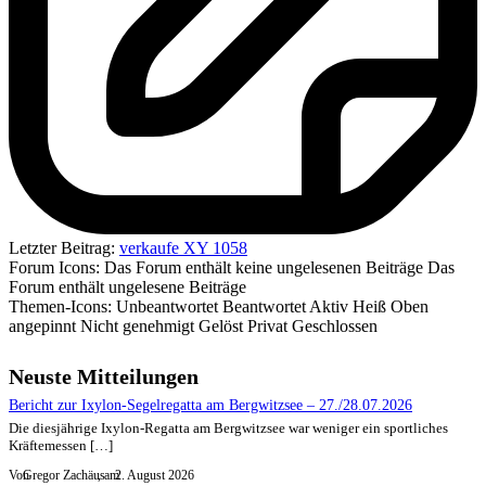
Letzter Beitrag:
verkaufe XY 1058
Forum Icons:
Das Forum enthält keine ungelesenen Beiträge
Das
Forum enthält ungelesene Beiträge
Themen-Icons:
Unbeantwortet
Beantwortet
Aktiv
Heiß
Oben
angepinnt
Nicht genehmigt
Gelöst
Privat
Geschlossen
Neuste Mitteilungen
Bericht zur Ixylon-Segelregatta am Bergwitzsee – 27./28.07.2026
Die diesjährige Ixylon-Regatta am Bergwitzsee war weniger ein sportliches
Kräftemessen […]
Von
Gregor Zachäus
, am
2. August 2026