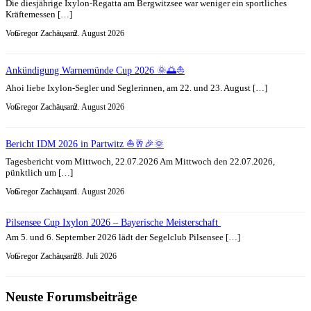
Die diesjährige Ixylon-Regatta am Bergwitzsee war weniger ein sportliches
Kräftemessen […]
Von
Gregor Zachäus
, am
2. August 2026
Ankündigung Warnemünde Cup 2026 🌞🌅⛵
Ahoi liebe Ixylon-Segler und Seglerinnen, am 22. und 23. August […]
Von
Gregor Zachäus
, am
2. August 2026
Bericht IDM 2026 in Partwitz ⛵🥂🎉🌞
Tagesbericht vom Mittwoch, 22.07.2026 Am Mittwoch den 22.07.2026,
pünktlich um […]
Von
Gregor Zachäus
, am
1. August 2026
Pilsensee Cup Ixylon 2026 – Bayerische Meisterschaft
Am 5. und 6. September 2026 lädt der Segelclub Pilsensee […]
Von
Gregor Zachäus
, am
28. Juli 2026
Neuste Forumsbeiträge