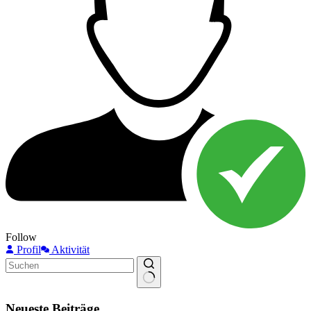
Follow
Profil
Aktivität
Keine
Ergebnisse
Neueste Beiträge