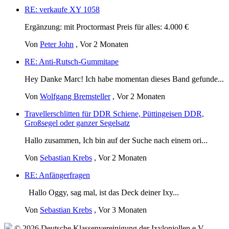
RE: verkaufe XY 1058
Ergänzung: mit Proctormast Preis für alles: 4.000 €
Von
Peter John
,
Vor 2 Monaten
RE: Anti-Rutsch-Gummitape
Hey Danke Marc! Ich habe momentan dieses Band gefunde...
Von
Wolfgang Bremsteller
,
Vor 2 Monaten
Travellerschlitten für DDR Schiene, Püttingeisen DDR,
Großsegel oder ganzer Segelsatz
Hallo zusammen, Ich bin auf der Suche nach einem ori...
Von
Sebastian Krebs
,
Vor 2 Monaten
RE: Anfängerfragen
Hallo Oggy, sag mal, ist das Deck deiner Ixy...
Von
Sebastian Krebs
,
Vor 3 Monaten
© 2026 Deutsche Klassenvereinigung der Ixylonjollen e.V.