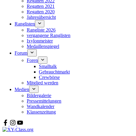
Regatten 2022
Regatten 2021
Regatten 2020
Jahresübersicht
Ranglisten
Rangliste 2026
vergangene Ranglisten
Ixylonmeister
Medaillenspiegel
Forum
Foren
Smalltalk
Gebrauchtmarkt
Crewbörse
Mitglied werden
Medien
Bildergalerie
Pressemittelungen
Wandkalender
Klassenzeitung