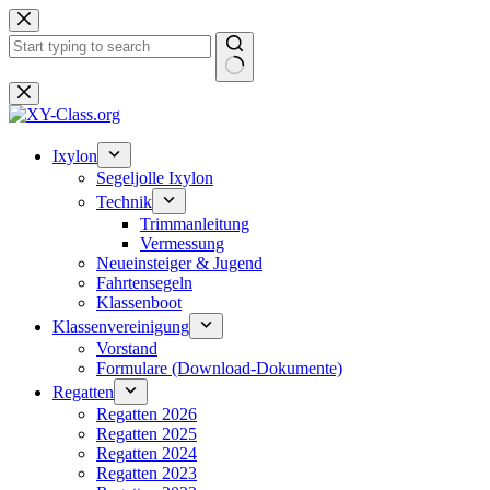
Zum
Inhalt
springen
Keine
Ergebnisse
Ixylon
Segeljolle Ixylon
Technik
Trimmanleitung
Vermessung
Neueinsteiger & Jugend
Fahrtensegeln
Klassenboot
Klassenvereinigung
Vorstand
Formulare (Download-Dokumente)
Regatten
Regatten 2026
Regatten 2025
Regatten 2024
Regatten 2023