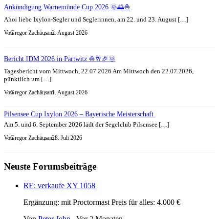
Ankündigung Warnemünde Cup 2026 🌞🌅⛵
Ahoi liebe Ixylon-Segler und Seglerinnen, am 22. und 23. August […]
Von
Gregor Zachäus
, am
2. August 2026
Bericht IDM 2026 in Partwitz ⛵🥂🎉🌞
Tagesbericht vom Mittwoch, 22.07.2026 Am Mittwoch den 22.07.2026,
pünktlich um […]
Von
Gregor Zachäus
, am
1. August 2026
Pilsensee Cup Ixylon 2026 – Bayerische Meisterschaft
Am 5. und 6. September 2026 lädt der Segelclub Pilsensee […]
Von
Gregor Zachäus
, am
28. Juli 2026
Neuste Forumsbeiträge
RE: verkaufe XY 1058
Ergänzung: mit Proctormast Preis für alles: 4.000 €
Von
Peter John
,
Vor 2 Monaten