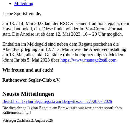
Mitteilung
Liebe Sportsfreunde,
am 13. / 14. Mai 2023 lädt der RSC zu seiner Traditionsregatta, dem
Havellandpokal, ein. Diese findet wieder im Vor-Corona-Format
statt. Die Anreise ist ab dem 12. Mai 2023, 16 – 20 Uhr möglich.
Enthalten im Meldegeld sind neben dem Regattageschehen die
Abendverpflegung am 12. / 13. Mai sowie die Abendveranstaltung
am 13. Mai, alles inkl. Getränke (ohne hochprozentiges). Melden
könnt Ihr bis 5. Mai 2023 über
https://www.manage2sail.com.
Wir freuen und auf euch!
Rathenower Segler-Club e.V.
Neuste Mitteilungen
Bericht zur Ixylon-Segelregatta am Bergwitzsee – 27./28.07.2026
Die diesjährige Ixylon-Regatta am Bergwitzsee war weniger ein sportliches
Kräftemessen […]
Von
Gregor Zachäus
, am
2. August 2026