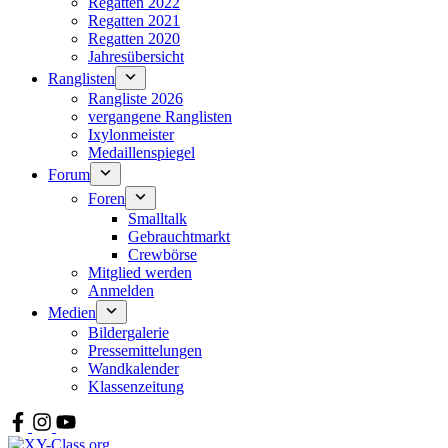
Regatten 2022
Regatten 2021
Regatten 2020
Jahresübersicht
Ranglisten
Rangliste 2026
vergangene Ranglisten
Ixylonmeister
Medaillenspiegel
Forum
Foren
Smalltalk
Gebrauchtmarkt
Crewbörse
Mitglied werden
Anmelden
Medien
Bildergalerie
Pressemittelungen
Wandkalender
Klassenzeitung