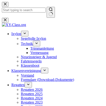
Zum
Inhalt
springen
Keine
Ergebnisse
Ixylon
Segeljolle Ixylon
Technik
Trimmanleitung
Vermessung
Neueinsteiger & Jugend
Fahrtensegeln
Klassenboot
Klassenvereinigung
Vorstand
Formulare (Download-Dokumente)
Regatten
Regatten 2026
Regatten 2025
Regatten 2024
Regatten 2023