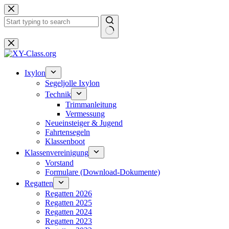
Zum
Inhalt
springen
Keine
Ergebnisse
Ixylon
Segeljolle Ixylon
Technik
Trimmanleitung
Vermessung
Neueinsteiger & Jugend
Fahrtensegeln
Klassenboot
Klassenvereinigung
Vorstand
Formulare (Download-Dokumente)
Regatten
Regatten 2026
Regatten 2025
Regatten 2024
Regatten 2023