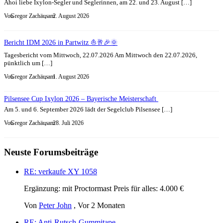
Ahoi liebe Ixylon-Segler und Seglerinnen, am 22. und 23. August […]
Von
Gregor Zachäus
, am
2. August 2026
Bericht IDM 2026 in Partwitz ⛵🥂🎉🌞
Tagesbericht vom Mittwoch, 22.07.2026 Am Mittwoch den 22.07.2026,
pünktlich um […]
Von
Gregor Zachäus
, am
1. August 2026
Pilsensee Cup Ixylon 2026 – Bayerische Meisterschaft
Am 5. und 6. September 2026 lädt der Segelclub Pilsensee […]
Von
Gregor Zachäus
, am
28. Juli 2026
Neuste Forumsbeiträge
RE: verkaufe XY 1058
Ergänzung: mit Proctormast Preis für alles: 4.000 €
Von
Peter John
,
Vor 2 Monaten
RE: Anti-Rutsch-Gummitape