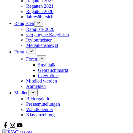
Regatten 2022
Regatten 2021
Regatten 2020
Jahresübersicht
Ranglisten
Rangliste 2026
vergangene Ranglisten
Ixylonmeister
Medaillenspiegel
Forum
Foren
Smalltalk
Gebrauchtmarkt
Crewbörse
Mitglied werden
Anmelden
Medien
Bildergalerie
Pressemittelungen
Wandkalender
Klassenzeitung