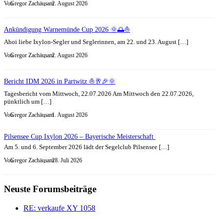
Von
Gregor Zachäus
, am
2. August 2026
Ankündigung Warnemünde Cup 2026 🌞🌅⛵
Ahoi liebe Ixylon-Segler und Seglerinnen, am 22. und 23. August […]
Von
Gregor Zachäus
, am
2. August 2026
Bericht IDM 2026 in Partwitz ⛵🥂🎉🌞
Tagesbericht vom Mittwoch, 22.07.2026 Am Mittwoch den 22.07.2026,
pünktlich um […]
Von
Gregor Zachäus
, am
1. August 2026
Pilsensee Cup Ixylon 2026 – Bayerische Meisterschaft
Am 5. und 6. September 2026 lädt der Segelclub Pilsensee […]
Von
Gregor Zachäus
, am
28. Juli 2026
Neuste Forumsbeiträge
RE: verkaufe XY 1058