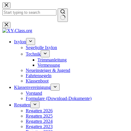
Zum
Inhalt
springen
Keine
Ergebnisse
Ixylon
Segeljolle Ixylon
Technik
Trimmanleitung
Vermessung
Neueinsteiger & Jugend
Fahrtensegeln
Klassenboot
Klassenvereinigung
Vorstand
Formulare (Download-Dokumente)
Regatten
Regatten 2026
Regatten 2025
Regatten 2024
Regatten 2023