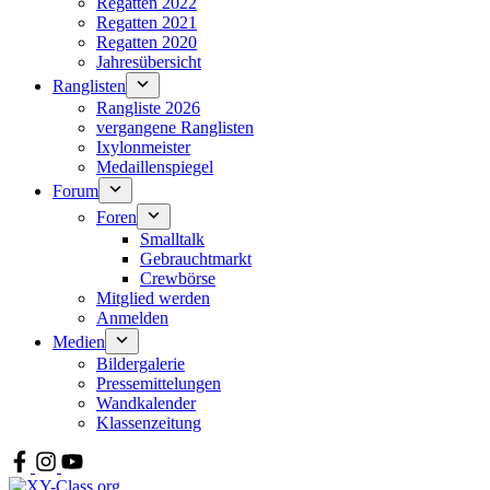
Regatten 2022
Regatten 2021
Regatten 2020
Jahresübersicht
Ranglisten
Rangliste 2026
vergangene Ranglisten
Ixylonmeister
Medaillenspiegel
Forum
Foren
Smalltalk
Gebrauchtmarkt
Crewbörse
Mitglied werden
Anmelden
Medien
Bildergalerie
Pressemittelungen
Wandkalender
Klassenzeitung