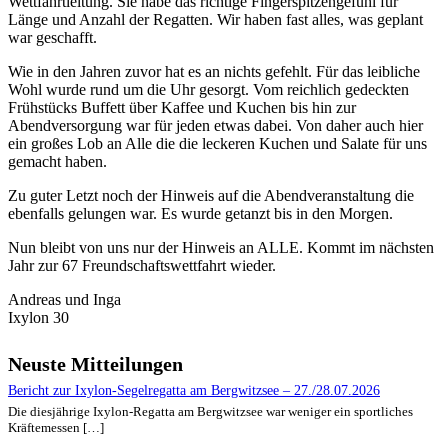
Wettfahrtleitung. Sie habe das richtige Fingerspitzengefühl für
Länge und Anzahl der Regatten. Wir haben fast alles, was geplant
war geschafft.
Wie in den Jahren zuvor hat es an nichts gefehlt. Für das leibliche
Wohl wurde rund um die Uhr gesorgt. Vom reichlich gedeckten
Frühstücks Buffett über Kaffee und Kuchen bis hin zur
Abendversorgung war für jeden etwas dabei. Von daher auch hier
ein großes Lob an Alle die die leckeren Kuchen und Salate für uns
gemacht haben.
Zu guter Letzt noch der Hinweis auf die Abendveranstaltung die
ebenfalls gelungen war. Es wurde getanzt bis in den Morgen.
Nun bleibt von uns nur der Hinweis an ALLE. Kommt im nächsten
Jahr zur 67 Freundschaftswettfahrt wieder.
Andreas und Inga
Ixylon 30
Neuste Mitteilungen
Bericht zur Ixylon-Segelregatta am Bergwitzsee – 27./28.07.2026
Die diesjährige Ixylon-Regatta am Bergwitzsee war weniger ein sportliches
Kräftemessen […]