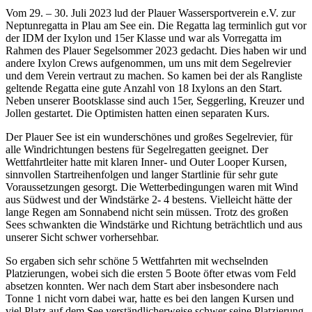
Vom 29. – 30. Juli 2023 lud der Plauer Wassersportverein e.V. zur
Neptunregatta in Plau am See ein. Die Regatta lag terminlich gut vor
der IDM der Ixylon und 15er Klasse und war als Vorregatta im
Rahmen des Plauer Segelsommer 2023 gedacht. Dies haben wir und
andere Ixylon Crews aufgenommen, um uns mit dem Segelrevier
und dem Verein vertraut zu machen. So kamen bei der als Rangliste
geltende Regatta eine gute Anzahl von 18 Ixylons an den Start.
Neben unserer Bootsklasse sind auch 15er, Seggerling, Kreuzer und
Jollen gestartet. Die Optimisten hatten einen separaten Kurs.
Der Plauer See ist ein wunderschönes und großes Segelrevier, für
alle Windrichtungen bestens für Segelregatten geeignet. Der
Wettfahrtleiter hatte mit klaren Inner- und Outer Looper Kursen,
sinnvollen Startreihenfolgen und langer Startlinie für sehr gute
Voraussetzungen gesorgt. Die Wetterbedingungen waren mit Wind
aus Südwest und der Windstärke 2- 4 bestens. Vielleicht hätte der
lange Regen am Sonnabend nicht sein müssen. Trotz des großen
Sees schwankten die Windstärke und Richtung beträchtlich und aus
unserer Sicht schwer vorhersehbar.
So ergaben sich sehr schöne 5 Wettfahrten mit wechselnden
Platzierungen, wobei sich die ersten 5 Boote öfter etwas vom Feld
absetzen konnten. Wer nach dem Start aber insbesondere nach
Tonne 1 nicht vorn dabei war, hatte es bei den langen Kursen und
viel Platz auf dem See verständlicherweise schwer seine Platzierung