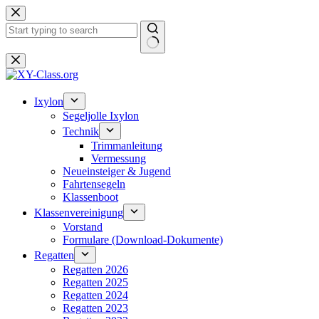
Zum
Inhalt
springen
Keine
Ergebnisse
Ixylon
Segeljolle Ixylon
Technik
Trimmanleitung
Vermessung
Neueinsteiger & Jugend
Fahrtensegeln
Klassenboot
Klassenvereinigung
Vorstand
Formulare (Download-Dokumente)
Regatten
Regatten 2026
Regatten 2025
Regatten 2024
Regatten 2023