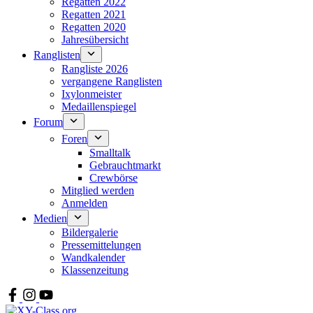
Regatten 2022
Regatten 2021
Regatten 2020
Jahresübersicht
Ranglisten
Rangliste 2026
vergangene Ranglisten
Ixylonmeister
Medaillenspiegel
Forum
Foren
Smalltalk
Gebrauchtmarkt
Crewbörse
Mitglied werden
Anmelden
Medien
Bildergalerie
Pressemittelungen
Wandkalender
Klassenzeitung