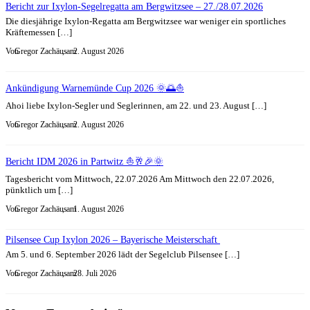
Bericht zur Ixylon-Segelregatta am Bergwitzsee – 27./28.07.2026
Die diesjährige Ixylon-Regatta am Bergwitzsee war weniger ein sportliches
Kräftemessen […]
Von
Gregor Zachäus
, am
2. August 2026
Ankündigung Warnemünde Cup 2026 🌞🌅⛵
Ahoi liebe Ixylon-Segler und Seglerinnen, am 22. und 23. August […]
Von
Gregor Zachäus
, am
2. August 2026
Bericht IDM 2026 in Partwitz ⛵🥂🎉🌞
Tagesbericht vom Mittwoch, 22.07.2026 Am Mittwoch den 22.07.2026,
pünktlich um […]
Von
Gregor Zachäus
, am
1. August 2026
Pilsensee Cup Ixylon 2026 – Bayerische Meisterschaft
Am 5. und 6. September 2026 lädt der Segelclub Pilsensee […]
Von
Gregor Zachäus
, am
28. Juli 2026