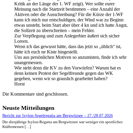
Kritik an der Länge der 1. WF zeigt). Wer sollte eurer
Meinung nach die Startzeit bestimmen – eine Anzahl der
Aktiven oder die Ausschreibung? Für die Kürze der 1.WF
kann ich mich nur entschuldigen, der Wind war zu Beginn
etwas unsteht, beim Start aber über 4 kn und ich hatte Angst,
die Sollzeit zu überschreiten – mein Fehler.
Zur Verpflegung und zum Anlegerbier äußert sich sicher
Loreen.
Wenn ich das gewusst hätte, dass das jetzt so „üblich“ ist,
hätte ich euch ne Kiste hingestellt.
Uns aus persönlichen Motiven so anzumisten, finde ich sehr
unangemessen.
Wie steht denn die KV zu den Vorwürfen? Warum hat es
denn keinen Protest der Segelfreunde gegen das WK
gegeben, wenn wir so grauslich gearbeitet haben?
Horst
Die Kommentare sind geschlossen.
Neuste Mitteilungen
Bericht zur Ixylon-Segelregatta am Bergwitzsee – 27./28.07.2026
Die diesjährige Ixylon-Regatta am Bergwitzsee war weniger ein sportliches
Kräftemessen […]