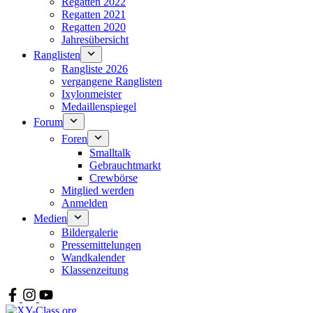
Regatten 2022
Regatten 2021
Regatten 2020
Jahresübersicht
Ranglisten
Rangliste 2026
vergangene Ranglisten
Ixylonmeister
Medaillenspiegel
Forum
Foren
Smalltalk
Gebrauchtmarkt
Crewbörse
Mitglied werden
Anmelden
Medien
Bildergalerie
Pressemittelungen
Wandkalender
Klassenzeitung