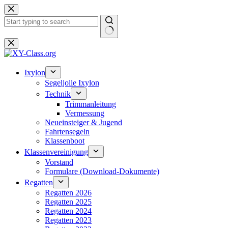
Zum
Inhalt
springen
Keine
Ergebnisse
Ixylon
Segeljolle Ixylon
Technik
Trimmanleitung
Vermessung
Neueinsteiger & Jugend
Fahrtensegeln
Klassenboot
Klassenvereinigung
Vorstand
Formulare (Download-Dokumente)
Regatten
Regatten 2026
Regatten 2025
Regatten 2024
Regatten 2023