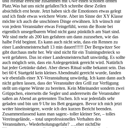
und Helmar erreichte zusammen mit Uwe einen schönen dritten
Platz.Was hat uns nicht gefallen?Ich schreibe diese Zeilen
absichtlich erst heute. Jetzt haben sich die Emotionen etwas gelegt
und ich finde etwas weichere Worte. Aber im Sinne der XY Klasse
möchte ich auch die unschönen Dinge erwähnen. Ich wünsch mir
von jedem Veranstalter etwas Feingefühl, wenn die Boote bei
eigentlich unsegelbarem Wind nicht ganz pünktlich am Start sind.
Wir sind mehr als 200 km gefahren um dann zuzusehen, wie das
halbe Feld beginnt. Es kann auch nicht sein, dass ein Rennen zu
einer Landesmeisterschaft 13 min dauert!!!!!! Der Bergwitzer See
gibt durchaus mehr her. Wir sind nicht für ein Trainingsdreieck so
weit gefahren. Das ist einer Landesmeisterschaft unwürdig. Es sollte
auch möglich sein, dass ein Anlegegetränk gereicht wird. Natürlich
hat jeder Getränke dabei. Aber dieses Ritual sollte bekannt sein. Das
bei 60 € Startgeld kein kleines Abendmahl gereicht wurde, fanden
wir ebenfalls einer XY-Veranstaltung unwürdig. Ich kann dann auch
nicht gelten lassen, dass der Veranstalter den Grill zur Verfügung
stellt um eigene Würste zu bereiten. Kein Miteinander sondern zwei
Grüppchen, einerseits die Segler und andererseits die Veranstalter
saßen an Abend an getrennten Tischen. Ich war jedenfalls sehr
geladen und bin um 9 Uhr ins Bett gegangen. Bevor ich mich jetzt
weiter hineinsteigere, werde ich den kurzen Bericht beenden.
Zusammenfassend kann man sagen:- toller kleiner See, – tolles
Vereinsgelände, – total unprofessionelles Verhalten des
Veranstalters,- Wiederholungsgefahr? ….eher nichtDie