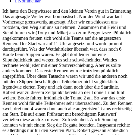
1 Kommentar
Ich hatte den Bergwitzsee und den kleinen Verein gut in Erinnerung.
Das angesagte Wetter war bombastisch. Nur der Wind war laut
Vorhersage grenzwertig angesagt. Aber wir entschlossen uns
trotzdem, den Weg auf uns zu nehmen. Zusammen mit Heidi und
Steini fuhren wir (Tony und Mike) also zum Bergwitzsee. Pünktlich
angekommen freuten sich wohl alle Teams auf die angesetzten
Rennen. Der Start war auf 11 Uhr angesetzt und wurde prompt
durchgeführt. Was der Wettfahrtleiter übersah war, dass noch 6
Boote beim Slippen waren. Es gibt dort leider nur eine
Slipmöglichkeit und wegen des sehr schwächelnden Windes
rechnete wohl jeder mit einer Startverschiebung. Aber es sollte
anders kommen. Das erste Rennen wurde trotzdem pünktlich
angepfiffen. Über diese Tatsache waren wir und die anderen noch
mit dem Slippen beschäftigten Teilnehmer nicht so glücklich.
Irgendwie eierten Tony und ich dann noch über die Startlinie.
Robert war zu diesem Zeitpunkt bereits an der Tonne 1 und fünf
weitere Boote fuhren irrtümlich die Tonne 2 an. So war das erste
Rennen wohl für alle Teilnehmer sehr überraschend. Zu den Rennen
zwei, drei und 4 waren dann auch alle angereisten Teams rechtzeitig
am Start. Bis auf einen Frühstart mit berechtigtem Rauswurf
verliefen diese auch zu unserer Zufriedenheit. Auch Sonntag
konnten wir mit einem Sieg die Regatta beenden. Insgesamt reichte
es allerdings nur für den zweiten Platz. Robert gewann schließlich