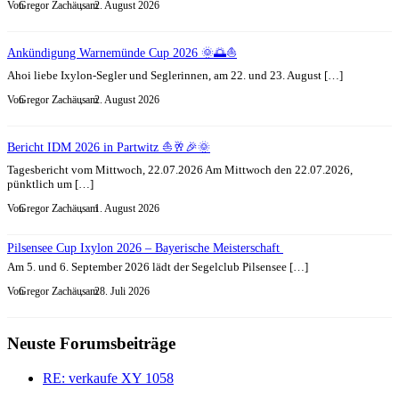
Von
Gregor Zachäus
, am
2. August 2026
Ankündigung Warnemünde Cup 2026 🌞🌅⛵
Ahoi liebe Ixylon-Segler und Seglerinnen, am 22. und 23. August […]
Von
Gregor Zachäus
, am
2. August 2026
Bericht IDM 2026 in Partwitz ⛵🥂🎉🌞
Tagesbericht vom Mittwoch, 22.07.2026 Am Mittwoch den 22.07.2026,
pünktlich um […]
Von
Gregor Zachäus
, am
1. August 2026
Pilsensee Cup Ixylon 2026 – Bayerische Meisterschaft
Am 5. und 6. September 2026 lädt der Segelclub Pilsensee […]
Von
Gregor Zachäus
, am
28. Juli 2026
Neuste Forumsbeiträge
RE: verkaufe XY 1058