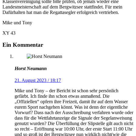
Klassenvereinigung sollte bitte prüfen, ob jemals wieder eine
Landesmeisterschaft auf dem Bergwitzsee stattfindet. Für mein
Dafürhalten hat man die Regattasegler erfolgreich vertrieben.
Mike und Tony
XY 43
Ein Kommentar
Horst Neumann
21. August 2023 / 18:17
Mike und Tony – der Bericht ist schon sehr persönlich
gefärbt. Ich finde ihn schon etwas anmaßend. Die
„Offiziellen“ opfern ihre Freizeit, damit ihr auf dem Wasser
eurem Sport nachgehen könnt. Was ist denn der eigentliche
Vorwurf? Dass nach der Ausschreibung verfahren wurde oder
dass für die Wettfahrtanzeige die Signale der Segelanweisung
genutzt wurden? Die Überfüllung der Slipstelle gilt auch nicht
so recht – Eröffnung war 10:00 Uhr, der erste Start 11:00 Uhr
und so groß ist der Bergwitzsee nun wirklich nicht(wie die