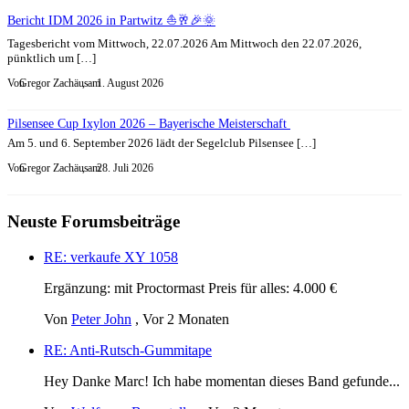
Bericht IDM 2026 in Partwitz ⛵🥂🎉🌞
Tagesbericht vom Mittwoch, 22.07.2026 Am Mittwoch den 22.07.2026,
pünktlich um […]
Von
Gregor Zachäus
, am
1. August 2026
Pilsensee Cup Ixylon 2026 – Bayerische Meisterschaft
Am 5. und 6. September 2026 lädt der Segelclub Pilsensee […]
Von
Gregor Zachäus
, am
28. Juli 2026
Neuste Forumsbeiträge
RE: verkaufe XY 1058
Ergänzung: mit Proctormast Preis für alles: 4.000 €
Von
Peter John
,
Vor 2 Monaten
RE: Anti-Rutsch-Gummitape
Hey Danke Marc! Ich habe momentan dieses Band gefunde...