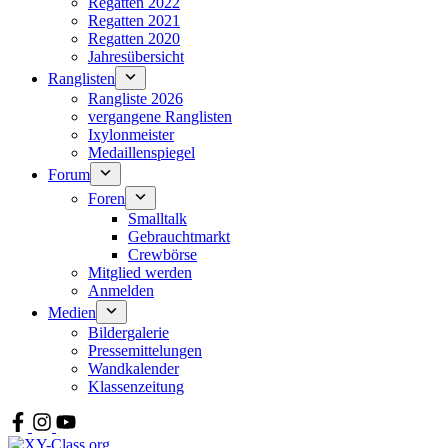
Regatten 2022
Regatten 2021
Regatten 2020
Jahresübersicht
Ranglisten
Rangliste 2026
vergangene Ranglisten
Ixylonmeister
Medaillenspiegel
Forum
Foren
Smalltalk
Gebrauchtmarkt
Crewbörse
Mitglied werden
Anmelden
Medien
Bildergalerie
Pressemittelungen
Wandkalender
Klassenzeitung