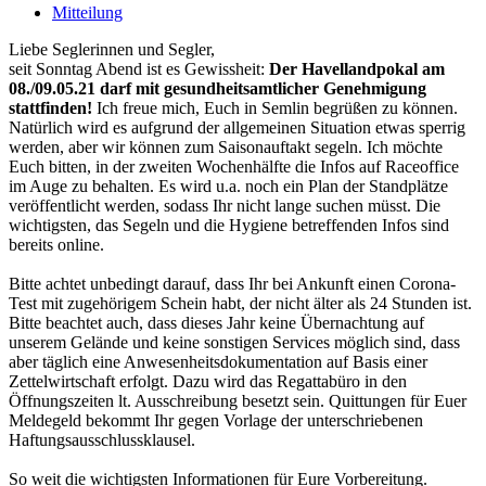
Mitteilung
Liebe Seglerinnen und Segler,
seit Sonntag Abend ist es Gewissheit:
Der Havellandpokal am
08./09.05.21 darf mit gesundheitsamtlicher Genehmigung
stattfinden!
Ich freue mich, Euch in Semlin begrüßen zu können.
Natürlich wird es aufgrund der allgemeinen Situation etwas sperrig
werden, aber wir können zum Saisonauftakt segeln. Ich möchte
Euch bitten, in der zweiten Wochenhälfte die Infos auf Raceoffice
im Auge zu behalten. Es wird u.a. noch ein Plan der Standplätze
veröffentlicht werden, sodass Ihr nicht lange suchen müsst. Die
wichtigsten, das Segeln und die Hygiene betreffenden Infos sind
bereits online.
Bitte achtet unbedingt darauf, dass Ihr bei Ankunft einen Corona-
Test mit zugehörigem Schein habt, der nicht älter als 24 Stunden ist.
Bitte beachtet auch, dass dieses Jahr keine Übernachtung auf
unserem Gelände und keine sonstigen Services möglich sind, dass
aber täglich eine Anwesenheitsdokumentation auf Basis einer
Zettelwirtschaft erfolgt. Dazu wird das Regattabüro in den
Öffnungszeiten lt. Ausschreibung besetzt sein. Quittungen für Euer
Meldegeld bekommt Ihr gegen Vorlage der unterschriebenen
Haftungsausschlussklausel.
So weit die wichtigsten Informationen für Eure Vorbereitung.