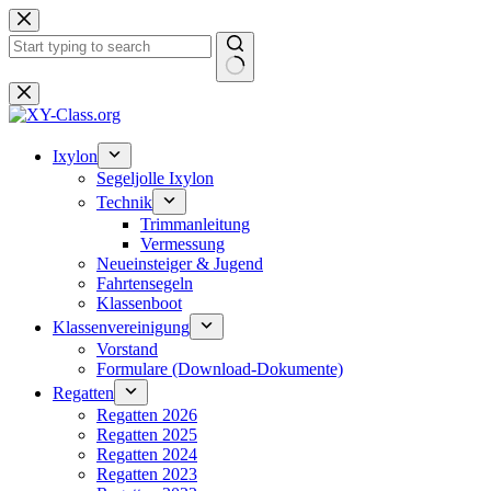
Zum
Inhalt
springen
Keine
Ergebnisse
Ixylon
Segeljolle Ixylon
Technik
Trimmanleitung
Vermessung
Neueinsteiger & Jugend
Fahrtensegeln
Klassenboot
Klassenvereinigung
Vorstand
Formulare (Download-Dokumente)
Regatten
Regatten 2026
Regatten 2025
Regatten 2024
Regatten 2023