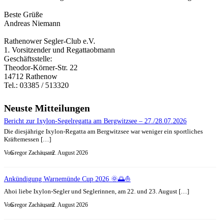
Beste Grüße
Andreas Niemann
Rathenower Segler-Club e.V.
1. Vorsitzender und Regattaobmann
Geschäftsstelle:
Theodor-Körner-Str. 22
14712 Rathenow
Tel.: 03385 / 513320
Neuste Mitteilungen
Bericht zur Ixylon-Segelregatta am Bergwitzsee – 27./28.07.2026
Die diesjährige Ixylon-Regatta am Bergwitzsee war weniger ein sportliches
Kräftemessen […]
Von
Gregor Zachäus
, am
2. August 2026
Ankündigung Warnemünde Cup 2026 🌞🌅⛵
Ahoi liebe Ixylon-Segler und Seglerinnen, am 22. und 23. August […]
Von
Gregor Zachäus
, am
2. August 2026