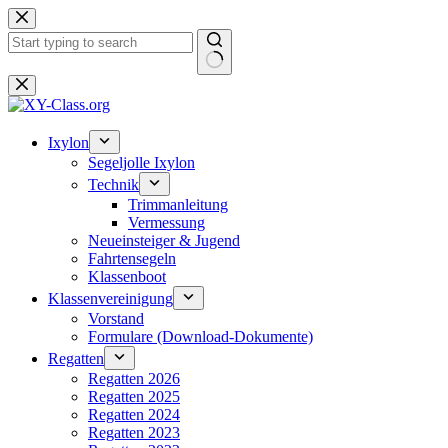
Zum
Inhalt
springen
Keine
Ergebnisse
Ixylon
Segeljolle Ixylon
Technik
Trimmanleitung
Vermessung
Neueinsteiger & Jugend
Fahrtensegeln
Klassenboot
Klassenvereinigung
Vorstand
Formulare (Download-Dokumente)
Regatten
Regatten 2026
Regatten 2025
Regatten 2024
Regatten 2023