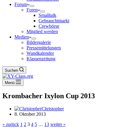
Forum
Foren
Smalltalk
Gebrauchtmarkt
Crewbörse
Mitglied werden
Medien
Bildergalerie
Pressemittelungen
Wandkalender
Klassenzeitung
Suchen
Menü
Krombacher Ixylon Cup 2013
Christopher
8. Oktober 2013
« zurück
1
2
3
4
5
…
13
weiter »