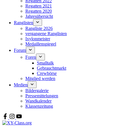
Regatten 2022
Regatten 2021
Regatten 2020
Jahresübersicht
Ranglisten
Rangliste 2026
vergangene Ranglisten
Ixylonmeister
Medaillenspiegel
Forum
Foren
Smalltalk
Gebrauchtmarkt
Crewbörse
Mitglied werden
Medien
Bildergalerie
Pressemittelungen
Wandkalender
Klassenzeitung