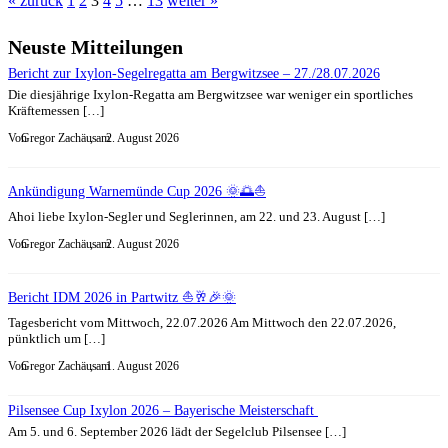
« zurück
1
2
3
4
5
…
13
weiter »
Neuste Mitteilungen
Bericht zur Ixylon-Segelregatta am Bergwitzsee – 27./28.07.2026
Die diesjährige Ixylon-Regatta am Bergwitzsee war weniger ein sportliches
Kräftemessen […]
Von
Gregor Zachäus
, am
2. August 2026
Ankündigung Warnemünde Cup 2026 🌞🌅⛵
Ahoi liebe Ixylon-Segler und Seglerinnen, am 22. und 23. August […]
Von
Gregor Zachäus
, am
2. August 2026
Bericht IDM 2026 in Partwitz ⛵🥂🎉🌞
Tagesbericht vom Mittwoch, 22.07.2026 Am Mittwoch den 22.07.2026,
pünktlich um […]
Von
Gregor Zachäus
, am
1. August 2026
Pilsensee Cup Ixylon 2026 – Bayerische Meisterschaft
Am 5. und 6. September 2026 lädt der Segelclub Pilsensee […]