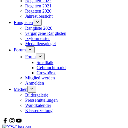
Regatten 2022
Regatten 2021
Regatten 2020
Jahresübersicht
Ranglisten
Rangliste 2026
vergangene Ranglisten
Ixylonmeister
Medaillenspiegel
Forum
Foren
Smalltalk
Gebrauchtmarkt
Crewbörse
Mitglied werden
Anmelden
Medien
Bildergalerie
Pressemittelungen
Wandkalender
Klassenzeitung