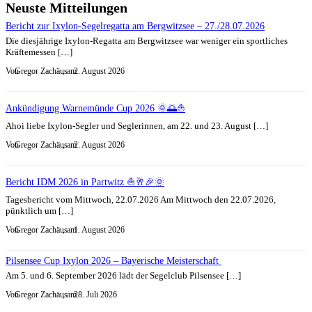
Neuste Mitteilungen
Bericht zur Ixylon-Segelregatta am Bergwitzsee – 27./28.07.2026
Die diesjährige Ixylon-Regatta am Bergwitzsee war weniger ein sportliches
Kräftemessen […]
Von
Gregor Zachäus
, am
2. August 2026
Ankündigung Warnemünde Cup 2026 🌞🌅⛵
Ahoi liebe Ixylon-Segler und Seglerinnen, am 22. und 23. August […]
Von
Gregor Zachäus
, am
2. August 2026
Bericht IDM 2026 in Partwitz ⛵🥂🎉🌞
Tagesbericht vom Mittwoch, 22.07.2026 Am Mittwoch den 22.07.2026,
pünktlich um […]
Von
Gregor Zachäus
, am
1. August 2026
Pilsensee Cup Ixylon 2026 – Bayerische Meisterschaft
Am 5. und 6. September 2026 lädt der Segelclub Pilsensee […]
Von
Gregor Zachäus
, am
28. Juli 2026