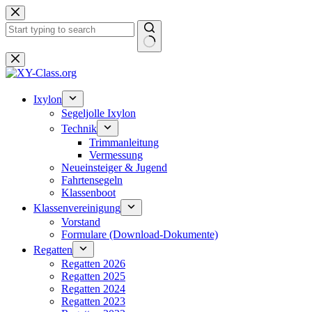
Zum
Inhalt
springen
Keine
Ergebnisse
Ixylon
Segeljolle Ixylon
Technik
Trimmanleitung
Vermessung
Neueinsteiger & Jugend
Fahrtensegeln
Klassenboot
Klassenvereinigung
Vorstand
Formulare (Download-Dokumente)
Regatten
Regatten 2026
Regatten 2025
Regatten 2024
Regatten 2023