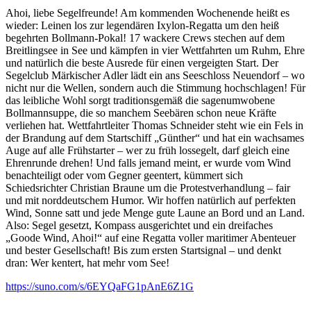
Ahoi, liebe Segelfreunde! Am kommenden Wochenende heißt es
wieder: Leinen los zur legendären Ixylon-Regatta um den heiß
begehrten Bollmann-Pokal! 17 wackere Crews stechen auf dem
Breitlingsee in See und kämpfen in vier Wettfahrten um Ruhm, Ehre
und natürlich die beste Ausrede für einen vergeigten Start. Der
Segelclub Märkischer Adler lädt ein ans Seeschloss Neuendorf – wo
nicht nur die Wellen, sondern auch die Stimmung hochschlagen! Für
das leibliche Wohl sorgt traditionsgemäß die sagenumwobene
Bollmannsuppe, die so manchem Seebären schon neue Kräfte
verliehen hat. Wettfahrtleiter Thomas Schneider steht wie ein Fels in
der Brandung auf dem Startschiff „Günther“ und hat ein wachsames
Auge auf alle Frühstarter – wer zu früh lossegelt, darf gleich eine
Ehrenrunde drehen! Und falls jemand meint, er wurde vom Wind
benachteiligt oder vom Gegner geentert, kümmert sich
Schiedsrichter Christian Braune um die Protestverhandlung – fair
und mit norddeutschem Humor. Wir hoffen natürlich auf perfekten
Wind, Sonne satt und jede Menge gute Laune an Bord und an Land.
Also: Segel gesetzt, Kompass ausgerichtet und ein dreifaches
„Goode Wind, Ahoi!“ auf eine Regatta voller maritimer Abenteuer
und bester Gesellschaft! Bis zum ersten Startsignal – und denkt
dran: Wer kentert, hat mehr vom See!
https://suno.com/s/6EYQaFG1pAnE6Z1G