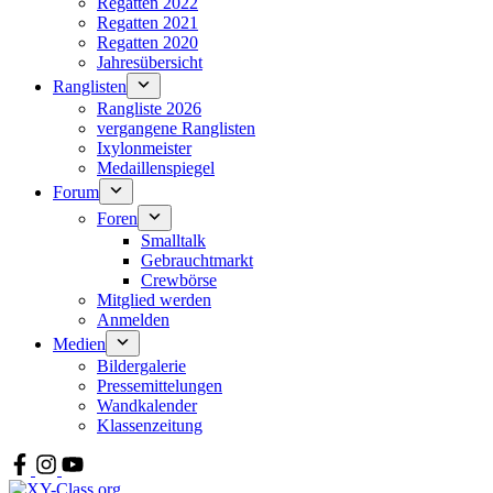
Regatten 2022
Regatten 2021
Regatten 2020
Jahresübersicht
Ranglisten
Rangliste 2026
vergangene Ranglisten
Ixylonmeister
Medaillenspiegel
Forum
Foren
Smalltalk
Gebrauchtmarkt
Crewbörse
Mitglied werden
Anmelden
Medien
Bildergalerie
Pressemittelungen
Wandkalender
Klassenzeitung