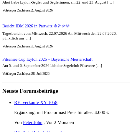
Ahoi liebe Ixylon-Segler und Seglerinnen, am 22. und 23. August […]
Von
Gregor Zachäus
, am
2. August 2026
Bericht IDM 2026 in Partwitz ⛵🥂🎉🌞
Tagesbericht vom Mittwoch, 22.07.2026 Am Mittwoch den 22.07.2026,
pünktlich um […]
Von
Gregor Zachäus
, am
1. August 2026
Pilsensee Cup Ixylon 2026 – Bayerische Meisterschaft
Am 5. und 6. September 2026 lädt der Segelclub Pilsensee […]
Von
Gregor Zachäus
, am
28. Juli 2026
Neuste Forumsbeiträge
RE: verkaufe XY 1058
Ergänzung: mit Proctormast Preis für alles: 4.000 €
Von
Peter John
,
Vor 2 Monaten