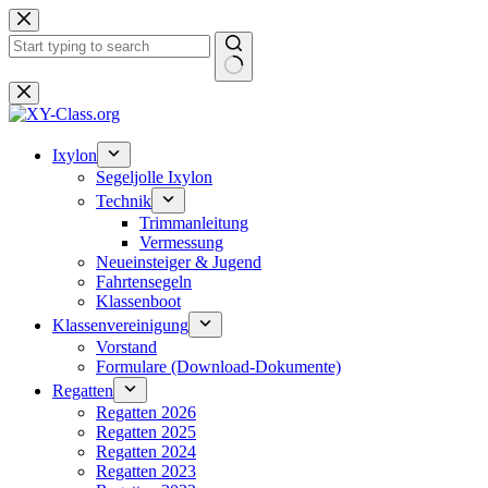
Zum
Inhalt
springen
Keine
Ergebnisse
Ixylon
Segeljolle Ixylon
Technik
Trimmanleitung
Vermessung
Neueinsteiger & Jugend
Fahrtensegeln
Klassenboot
Klassenvereinigung
Vorstand
Formulare (Download-Dokumente)
Regatten
Regatten 2026
Regatten 2025
Regatten 2024
Regatten 2023