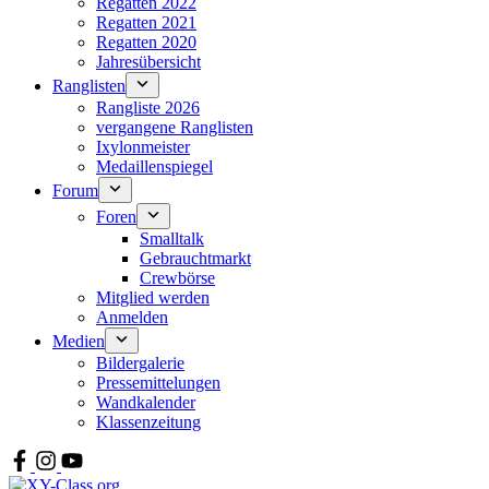
Regatten 2022
Regatten 2021
Regatten 2020
Jahresübersicht
Ranglisten
Rangliste 2026
vergangene Ranglisten
Ixylonmeister
Medaillenspiegel
Forum
Foren
Smalltalk
Gebrauchtmarkt
Crewbörse
Mitglied werden
Anmelden
Medien
Bildergalerie
Pressemittelungen
Wandkalender
Klassenzeitung