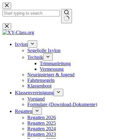
Zum
Inhalt
springen
Keine
Ergebnisse
Ixylon
Segeljolle Ixylon
Technik
Trimmanleitung
Vermessung
Neueinsteiger & Jugend
Fahrtensegeln
Klassenboot
Klassenvereinigung
Vorstand
Formulare (Download-Dokumente)
Regatten
Regatten 2026
Regatten 2025
Regatten 2024
Regatten 2023