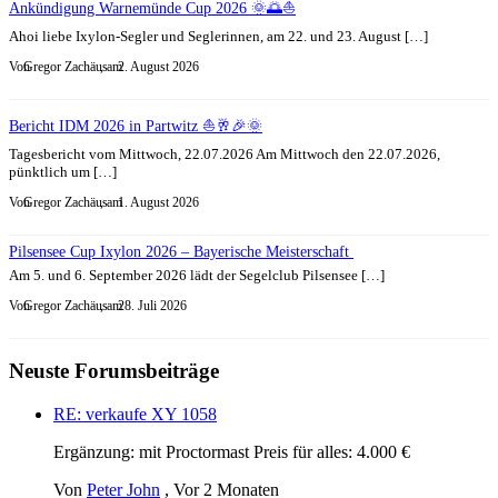
Ankündigung Warnemünde Cup 2026 🌞🌅⛵
Ahoi liebe Ixylon-Segler und Seglerinnen, am 22. und 23. August […]
Von
Gregor Zachäus
, am
2. August 2026
Bericht IDM 2026 in Partwitz ⛵🥂🎉🌞
Tagesbericht vom Mittwoch, 22.07.2026 Am Mittwoch den 22.07.2026,
pünktlich um […]
Von
Gregor Zachäus
, am
1. August 2026
Pilsensee Cup Ixylon 2026 – Bayerische Meisterschaft
Am 5. und 6. September 2026 lädt der Segelclub Pilsensee […]
Von
Gregor Zachäus
, am
28. Juli 2026
Neuste Forumsbeiträge
RE: verkaufe XY 1058
Ergänzung: mit Proctormast Preis für alles: 4.000 €
Von
Peter John
,
Vor 2 Monaten