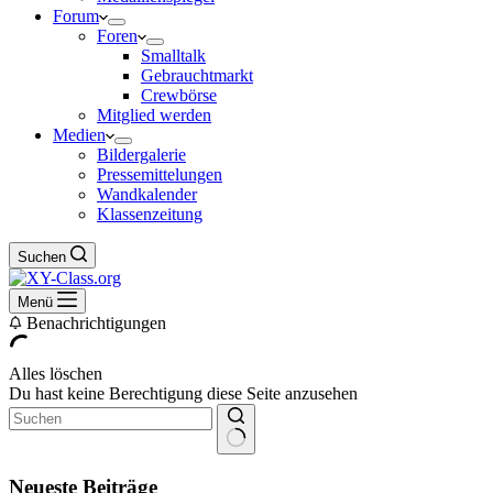
Forum
Foren
Smalltalk
Gebrauchtmarkt
Crewbörse
Mitglied werden
Medien
Bildergalerie
Pressemittelungen
Wandkalender
Klassenzeitung
Suchen
Menü
Benachrichtigungen
Alles löschen
Du hast keine Berechtigung diese Seite anzusehen
Keine
Ergebnisse
Neueste Beiträge