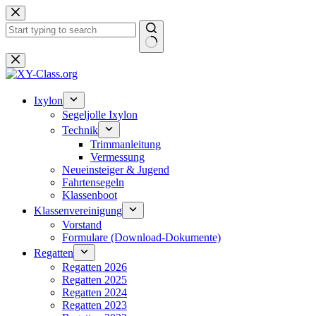
Zum
Inhalt
springen
Keine
Ergebnisse
Ixylon
Segeljolle Ixylon
Technik
Trimmanleitung
Vermessung
Neueinsteiger & Jugend
Fahrtensegeln
Klassenboot
Klassenvereinigung
Vorstand
Formulare (Download-Dokumente)
Regatten
Regatten 2026
Regatten 2025
Regatten 2024
Regatten 2023