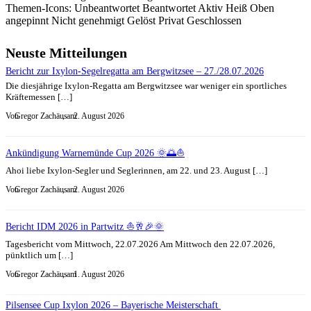
Themen-Icons:
Unbeantwortet
Beantwortet
Aktiv
Heiß
Oben
angepinnt
Nicht genehmigt
Gelöst
Privat
Geschlossen
Neuste Mitteilungen
Bericht zur Ixylon-Segelregatta am Bergwitzsee – 27./28.07.2026
Die diesjährige Ixylon-Regatta am Bergwitzsee war weniger ein sportliches
Kräftemessen […]
Von
Gregor Zachäus
, am
2. August 2026
Ankündigung Warnemünde Cup 2026 🌞🌅⛵
Ahoi liebe Ixylon-Segler und Seglerinnen, am 22. und 23. August […]
Von
Gregor Zachäus
, am
2. August 2026
Bericht IDM 2026 in Partwitz ⛵🥂🎉🌞
Tagesbericht vom Mittwoch, 22.07.2026 Am Mittwoch den 22.07.2026,
pünktlich um […]
Von
Gregor Zachäus
, am
1. August 2026
Pilsensee Cup Ixylon 2026 – Bayerische Meisterschaft