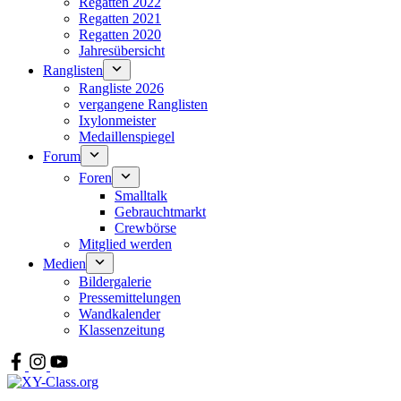
Regatten 2022
Regatten 2021
Regatten 2020
Jahresübersicht
Ranglisten
Rangliste 2026
vergangene Ranglisten
Ixylonmeister
Medaillenspiegel
Forum
Foren
Smalltalk
Gebrauchtmarkt
Crewbörse
Mitglied werden
Medien
Bildergalerie
Pressemittelungen
Wandkalender
Klassenzeitung