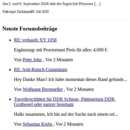
Am 5. und 6. September 2026 lädt der Segelclub Pilsensee […]
Von
Gregor Zachäus
, am
28. Juli 2026
Neuste Forumsbeiträge
RE: verkaufe XY 1058
Ergänzung: mit Proctormast Preis für alles: 4.000 €
Von
Peter John
,
Vor 2 Monaten
RE: Anti-Rutsch-Gummitape
Hey Danke Marc! Ich habe momentan dieses Band gefunde...
Von
Wolfgang Bremsteller
,
Vor 2 Monaten
Travellerschlitten für DDR Schiene, Püttingeisen DDR,
Großsegel oder ganzer Segelsatz
Hallo zusammen, Ich bin auf der Suche nach einem ori...
Von
Sebastian Krebs
,
Vor 2 Monaten