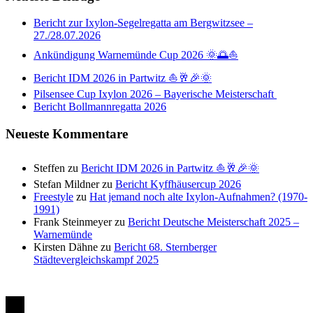
Bericht zur Ixylon-Segelregatta am Bergwitzsee –
27./28.07.2026
Ankündigung Warnemünde Cup 2026 🌞🌅⛵
Bericht IDM 2026 in Partwitz ⛵🥂🎉🌞
Pilsensee Cup Ixylon 2026 – Bayerische Meisterschaft
Bericht Bollmannregatta 2026
Neueste Kommentare
Steffen
zu
Bericht IDM 2026 in Partwitz ⛵🥂🎉🌞
Stefan Mildner
zu
Bericht Kyffhäusercup 2026
Freestyle
zu
Hat jemand noch alte Ixylon-Aufnahmen? (1970-
1991)
Frank Steinmeyer
zu
Bericht Deutsche Meisterschaft 2025 –
Warnemünde
Kirsten Dähne
zu
Bericht 68. Sternberger
Städtevergleichskampf 2025