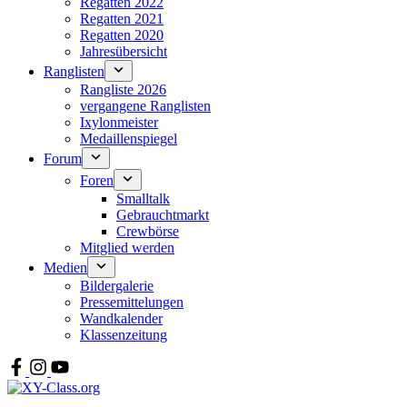
Regatten 2022
Regatten 2021
Regatten 2020
Jahresübersicht
Ranglisten
Rangliste 2026
vergangene Ranglisten
Ixylonmeister
Medaillenspiegel
Forum
Foren
Smalltalk
Gebrauchtmarkt
Crewbörse
Mitglied werden
Medien
Bildergalerie
Pressemittelungen
Wandkalender
Klassenzeitung