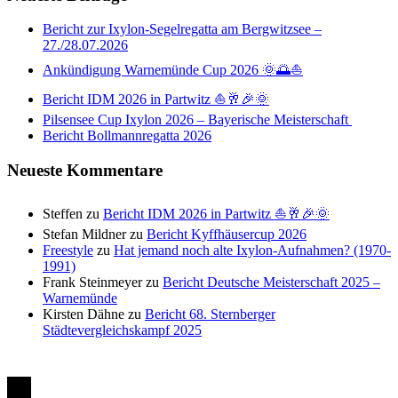
Bericht zur Ixylon-Segelregatta am Bergwitzsee –
27./28.07.2026
Ankündigung Warnemünde Cup 2026 🌞🌅⛵
Bericht IDM 2026 in Partwitz ⛵🥂🎉🌞
Pilsensee Cup Ixylon 2026 – Bayerische Meisterschaft
Bericht Bollmannregatta 2026
Neueste Kommentare
Steffen
zu
Bericht IDM 2026 in Partwitz ⛵🥂🎉🌞
Stefan Mildner
zu
Bericht Kyffhäusercup 2026
Freestyle
zu
Hat jemand noch alte Ixylon-Aufnahmen? (1970-
1991)
Frank Steinmeyer
zu
Bericht Deutsche Meisterschaft 2025 –
Warnemünde
Kirsten Dähne
zu
Bericht 68. Sternberger
Städtevergleichskampf 2025