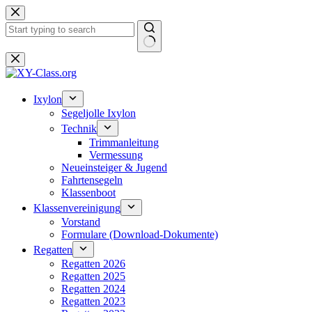
Zum
Inhalt
springen
Keine
Ergebnisse
Ixylon
Segeljolle Ixylon
Technik
Trimmanleitung
Vermessung
Neueinsteiger & Jugend
Fahrtensegeln
Klassenboot
Klassenvereinigung
Vorstand
Formulare (Download-Dokumente)
Regatten
Regatten 2026
Regatten 2025
Regatten 2024
Regatten 2023