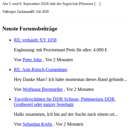
Am 5. und 6. September 2026 lädt der Segelclub Pilsensee […]
Von
Gregor Zachäus
, am
28. Juli 2026
Neuste Forumsbeiträge
RE: verkaufe XY 1058
Ergänzung: mit Proctormast Preis für alles: 4.000 €
Von
Peter John
,
Vor 2 Monaten
RE: Anti-Rutsch-Gummitape
Hey Danke Marc! Ich habe momentan dieses Band gefunde...
Von
Wolfgang Bremsteller
,
Vor 2 Monaten
Travellerschlitten für DDR Schiene, Püttingeisen DDR,
Großsegel oder ganzer Segelsatz
Hallo zusammen, Ich bin auf der Suche nach einem ori...
Von
Sebastian Krebs
,
Vor 2 Monaten