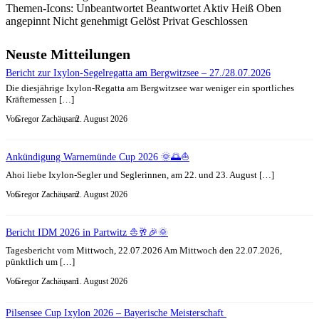
Themen-Icons:
Unbeantwortet
Beantwortet
Aktiv
Heiß
Oben
angepinnt
Nicht genehmigt
Gelöst
Privat
Geschlossen
Neuste Mitteilungen
Bericht zur Ixylon-Segelregatta am Bergwitzsee – 27./28.07.2026
Die diesjährige Ixylon-Regatta am Bergwitzsee war weniger ein sportliches
Kräftemessen […]
Von
Gregor Zachäus
, am
2. August 2026
Ankündigung Warnemünde Cup 2026 🌞🌅⛵
Ahoi liebe Ixylon-Segler und Seglerinnen, am 22. und 23. August […]
Von
Gregor Zachäus
, am
2. August 2026
Bericht IDM 2026 in Partwitz ⛵🥂🎉🌞
Tagesbericht vom Mittwoch, 22.07.2026 Am Mittwoch den 22.07.2026,
pünktlich um […]
Von
Gregor Zachäus
, am
1. August 2026
Pilsensee Cup Ixylon 2026 – Bayerische Meisterschaft