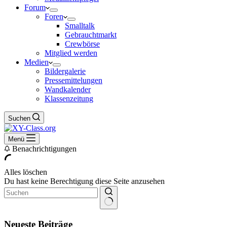
Forum
Foren
Smalltalk
Gebrauchtmarkt
Crewbörse
Mitglied werden
Medien
Bildergalerie
Pressemittelungen
Wandkalender
Klassenzeitung
Suchen
Menü
Benachrichtigungen
Alles löschen
Du hast keine Berechtigung diese Seite anzusehen
Keine
Ergebnisse
Neueste Beiträge