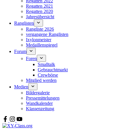
Regatten 2022
Regatten 2021
Regatten 2020
Jahresübersicht
Ranglisten
Rangliste 2026
vergangene Ranglisten
Ixylonmeister
Medaillenspiegel
Forum
Foren
Smalltalk
Gebrauchtmarkt
Crewbörse
Mitglied werden
Medien
Bildergalerie
Pressemittelungen
Wandkalender
Klassenzeitung