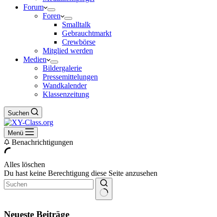
Forum
Foren
Smalltalk
Gebrauchtmarkt
Crewbörse
Mitglied werden
Medien
Bildergalerie
Pressemittelungen
Wandkalender
Klassenzeitung
Suchen
Menü
Benachrichtigungen
Alles löschen
Du hast keine Berechtigung diese Seite anzusehen
Keine
Ergebnisse
Neueste Beiträge