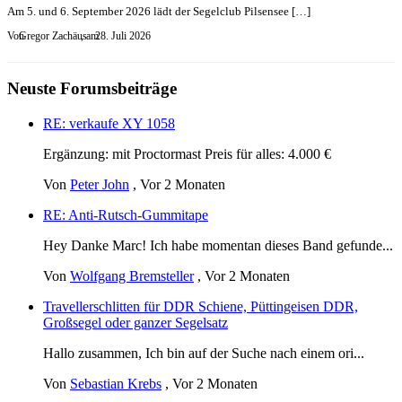
Am 5. und 6. September 2026 lädt der Segelclub Pilsensee […]
Von
Gregor Zachäus
, am
28. Juli 2026
Neuste Forumsbeiträge
RE: verkaufe XY 1058
Ergänzung: mit Proctormast Preis für alles: 4.000 €
Von
Peter John
,
Vor 2 Monaten
RE: Anti-Rutsch-Gummitape
Hey Danke Marc! Ich habe momentan dieses Band gefunde...
Von
Wolfgang Bremsteller
,
Vor 2 Monaten
Travellerschlitten für DDR Schiene, Püttingeisen DDR,
Großsegel oder ganzer Segelsatz
Hallo zusammen, Ich bin auf der Suche nach einem ori...
Von
Sebastian Krebs
,
Vor 2 Monaten