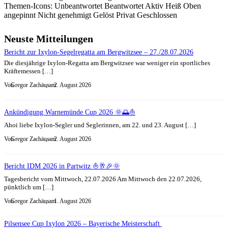
Themen-Icons:
Unbeantwortet
Beantwortet
Aktiv
Heiß
Oben
angepinnt
Nicht genehmigt
Gelöst
Privat
Geschlossen
Neuste Mitteilungen
Bericht zur Ixylon-Segelregatta am Bergwitzsee – 27./28.07.2026
Die diesjährige Ixylon-Regatta am Bergwitzsee war weniger ein sportliches
Kräftemessen […]
Von
Gregor Zachäus
, am
2. August 2026
Ankündigung Warnemünde Cup 2026 🌞🌅⛵
Ahoi liebe Ixylon-Segler und Seglerinnen, am 22. und 23. August […]
Von
Gregor Zachäus
, am
2. August 2026
Bericht IDM 2026 in Partwitz ⛵🥂🎉🌞
Tagesbericht vom Mittwoch, 22.07.2026 Am Mittwoch den 22.07.2026,
pünktlich um […]
Von
Gregor Zachäus
, am
1. August 2026
Pilsensee Cup Ixylon 2026 – Bayerische Meisterschaft