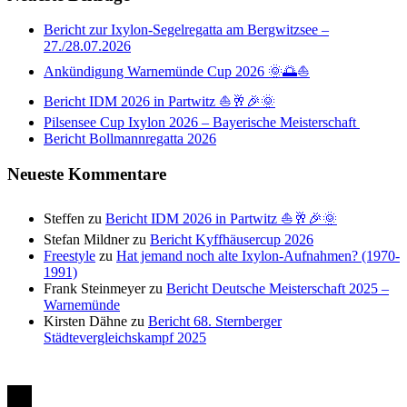
Bericht zur Ixylon-Segelregatta am Bergwitzsee –
27./28.07.2026
Ankündigung Warnemünde Cup 2026 🌞🌅⛵
Bericht IDM 2026 in Partwitz ⛵🥂🎉🌞
Pilsensee Cup Ixylon 2026 – Bayerische Meisterschaft
Bericht Bollmannregatta 2026
Neueste Kommentare
Steffen
zu
Bericht IDM 2026 in Partwitz ⛵🥂🎉🌞
Stefan Mildner
zu
Bericht Kyffhäusercup 2026
Freestyle
zu
Hat jemand noch alte Ixylon-Aufnahmen? (1970-
1991)
Frank Steinmeyer
zu
Bericht Deutsche Meisterschaft 2025 –
Warnemünde
Kirsten Dähne
zu
Bericht 68. Sternberger
Städtevergleichskampf 2025