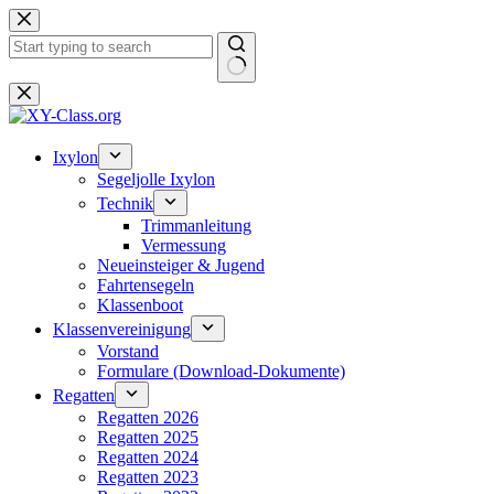
Zum
Inhalt
springen
Keine
Ergebnisse
Ixylon
Segeljolle Ixylon
Technik
Trimmanleitung
Vermessung
Neueinsteiger & Jugend
Fahrtensegeln
Klassenboot
Klassenvereinigung
Vorstand
Formulare (Download-Dokumente)
Regatten
Regatten 2026
Regatten 2025
Regatten 2024
Regatten 2023