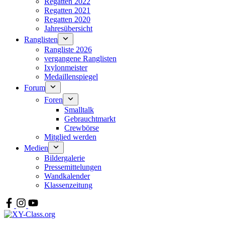
Regatten 2022
Regatten 2021
Regatten 2020
Jahresübersicht
Ranglisten
Rangliste 2026
vergangene Ranglisten
Ixylonmeister
Medaillenspiegel
Forum
Foren
Smalltalk
Gebrauchtmarkt
Crewbörse
Mitglied werden
Medien
Bildergalerie
Pressemittelungen
Wandkalender
Klassenzeitung