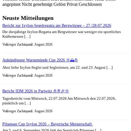
angepinnt
Nicht genehmigt
Gelöst
Privat
Geschlossen
Neuste Mitteilungen
Bericht zur Ixylon-Segelregatta am Bergwitzsee – 27./28.07.2026
Die diesjährige Ixylon-Regatta am Bergwitzsee war weniger ein sportliches
Kräftemessen […]
Von
Gregor Zachäus
, am
2. August 2026
Ankündigung Warnemünde Cup 2026 🌞🌅⛵
Ahoi liebe Ixylon-Segler und Seglerinnen, am 22. und 23. August […]
Von
Gregor Zachäus
, am
2. August 2026
Bericht IDM 2026 in Partwitz ⛵🥂🎉🌞
Tagesbericht vom Mittwoch, 22.07.2026 Am Mittwoch den 22.07.2026,
pünktlich um […]
Von
Gregor Zachäus
, am
1. August 2026
Pilsensee Cup Ixylon 2026 – Bayerische Meisterschaft
Am 5. und 6. September 2026 lädt der Segelclub Pilsensee […]