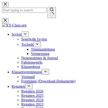
Zum
Inhalt
springen
Keine
Ergebnisse
Ixylon
Segeljolle Ixylon
Technik
Trimmanleitung
Vermessung
Neueinsteiger & Jugend
Fahrtensegeln
Klassenboot
Klassenvereinigung
Vorstand
Formulare (Download-Dokumente)
Regatten
Regatten 2026
Regatten 2025
Regatten 2024
Regatten 2023