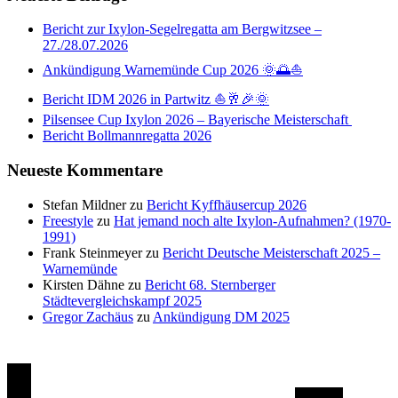
Bericht zur Ixylon-Segelregatta am Bergwitzsee –
27./28.07.2026
Ankündigung Warnemünde Cup 2026 🌞🌅⛵
Bericht IDM 2026 in Partwitz ⛵🥂🎉🌞
Pilsensee Cup Ixylon 2026 – Bayerische Meisterschaft
Bericht Bollmannregatta 2026
Neueste Kommentare
Stefan Mildner
zu
Bericht Kyffhäusercup 2026
Freestyle
zu
Hat jemand noch alte Ixylon-Aufnahmen? (1970-
1991)
Frank Steinmeyer
zu
Bericht Deutsche Meisterschaft 2025 –
Warnemünde
Kirsten Dähne
zu
Bericht 68. Sternberger
Städtevergleichskampf 2025
Gregor Zachäus
zu
Ankündigung DM 2025