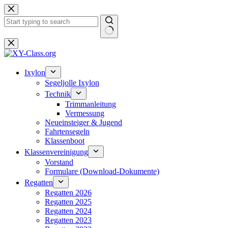
Zum
Inhalt
springen
Keine
Ergebnisse
Ixylon
Segeljolle Ixylon
Technik
Trimmanleitung
Vermessung
Neueinsteiger & Jugend
Fahrtensegeln
Klassenboot
Klassenvereinigung
Vorstand
Formulare (Download-Dokumente)
Regatten
Regatten 2026
Regatten 2025
Regatten 2024
Regatten 2023