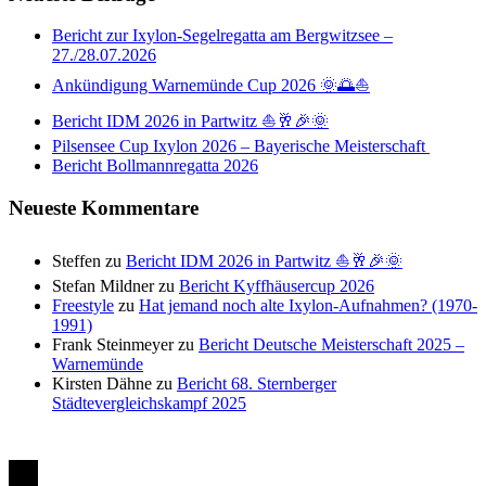
Bericht zur Ixylon-Segelregatta am Bergwitzsee –
27./28.07.2026
Ankündigung Warnemünde Cup 2026 🌞🌅⛵
Bericht IDM 2026 in Partwitz ⛵🥂🎉🌞
Pilsensee Cup Ixylon 2026 – Bayerische Meisterschaft
Bericht Bollmannregatta 2026
Neueste Kommentare
Steffen
zu
Bericht IDM 2026 in Partwitz ⛵🥂🎉🌞
Stefan Mildner
zu
Bericht Kyffhäusercup 2026
Freestyle
zu
Hat jemand noch alte Ixylon-Aufnahmen? (1970-
1991)
Frank Steinmeyer
zu
Bericht Deutsche Meisterschaft 2025 –
Warnemünde
Kirsten Dähne
zu
Bericht 68. Sternberger
Städtevergleichskampf 2025