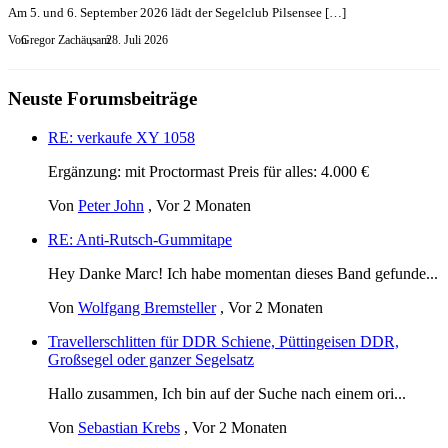
Am 5. und 6. September 2026 lädt der Segelclub Pilsensee […]
Von
Gregor Zachäus
, am
28. Juli 2026
Neuste Forumsbeiträge
RE: verkaufe XY 1058
Ergänzung: mit Proctormast Preis für alles: 4.000 €
Von
Peter John
,
Vor 2 Monaten
RE: Anti-Rutsch-Gummitape
Hey Danke Marc! Ich habe momentan dieses Band gefunde...
Von
Wolfgang Bremsteller
,
Vor 2 Monaten
Travellerschlitten für DDR Schiene, Püttingeisen DDR,
Großsegel oder ganzer Segelsatz
Hallo zusammen, Ich bin auf der Suche nach einem ori...
Von
Sebastian Krebs
,
Vor 2 Monaten