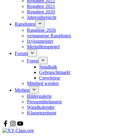
Regatten 2022
Regatten 2021
Regatten 2020
Jahresübersicht
Ranglisten
Rangliste 2026
vergangene Ranglisten
Ixylonmeister
Medaillenspiegel
Forum
Foren
Smalltalk
Gebrauchtmarkt
Crewbörse
Mitglied werden
Medien
Bildergalerie
Pressemittelungen
Wandkalender
Klassenzeitung