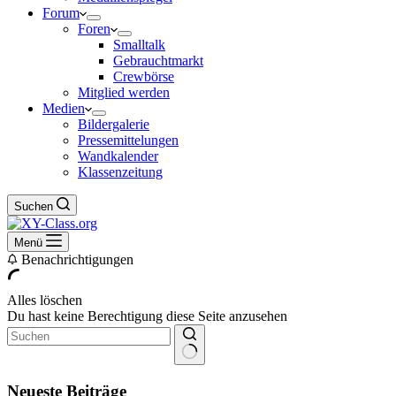
Forum
Foren
Smalltalk
Gebrauchtmarkt
Crewbörse
Mitglied werden
Medien
Bildergalerie
Pressemittelungen
Wandkalender
Klassenzeitung
Suchen
Menü
Benachrichtigungen
Alles löschen
Du hast keine Berechtigung diese Seite anzusehen
Keine
Ergebnisse
Neueste Beiträge