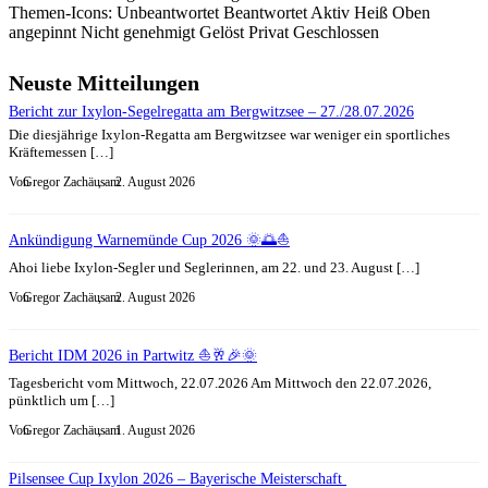
Themen-Icons:
Unbeantwortet
Beantwortet
Aktiv
Heiß
Oben
angepinnt
Nicht genehmigt
Gelöst
Privat
Geschlossen
Neuste Mitteilungen
Bericht zur Ixylon-Segelregatta am Bergwitzsee – 27./28.07.2026
Die diesjährige Ixylon-Regatta am Bergwitzsee war weniger ein sportliches
Kräftemessen […]
Von
Gregor Zachäus
, am
2. August 2026
Ankündigung Warnemünde Cup 2026 🌞🌅⛵
Ahoi liebe Ixylon-Segler und Seglerinnen, am 22. und 23. August […]
Von
Gregor Zachäus
, am
2. August 2026
Bericht IDM 2026 in Partwitz ⛵🥂🎉🌞
Tagesbericht vom Mittwoch, 22.07.2026 Am Mittwoch den 22.07.2026,
pünktlich um […]
Von
Gregor Zachäus
, am
1. August 2026
Pilsensee Cup Ixylon 2026 – Bayerische Meisterschaft